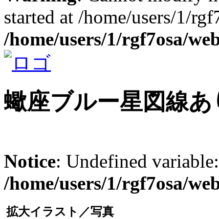
started at /home/users/1/rg
/home/users/1/rgf7osa/web
蠍座ブルー星図線あ
Notice
: Undefined variable
/home/users/1/rgf7osa/web
拡大イラスト／写真