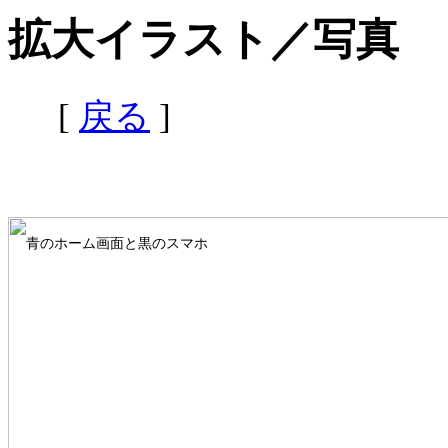
拡大イラスト／写真
[
戻る
]