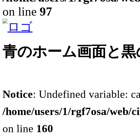
on line
97
青のホーム画面と黒
Notice
: Undefined variable: c
/home/users/1/rgf7osa/web/ci
on line
160