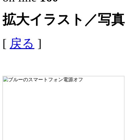
拡大イラスト／写真
[
戻る
]