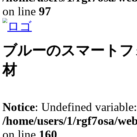
on line
97
ブルーのスマートフ
材
Notice
: Undefined variable
/home/users/1/rgf7osa/web
on line
160